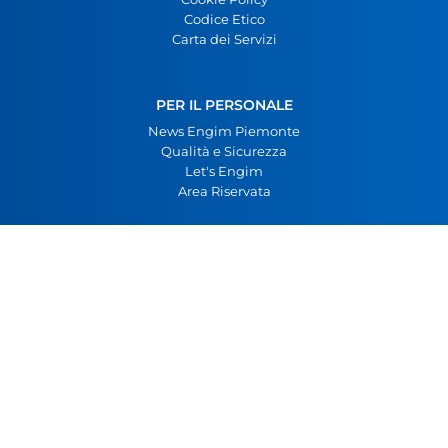
Codice Etico
Carta dei Servizi
PER IL PERSONALE
News Engim Piemonte
Qualità e Sicurezza
Let's Engim
Area Riservata
ENGIM Piemonte - San Luca Torino
Via Torrazza Piemonte 12, 10127 Torino
Tel. 011-6059921
Fax 011-6050706
info.sanluca@engim.it
P.IVA 09884760019
C.F. 97691050013
Realizzato da Deep Lab