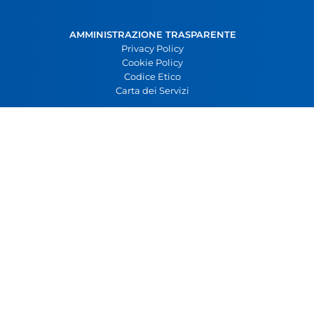
AMMINISTRAZIONE TRASPARENTE
Privacy Policy
Cookie Policy
Codice Etico
Carta dei Servizi
Torino
Via Torrazza Piemonte 12, 10127 Torino
Tel. 011-6059921
Fax 011-6