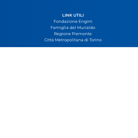
LINK UTILI
Fondazione Engim
Famiglia del Murialdo
Regione Piemonte
Città Metropolitana di Torino
ENGIM Piemonte - San Luca 