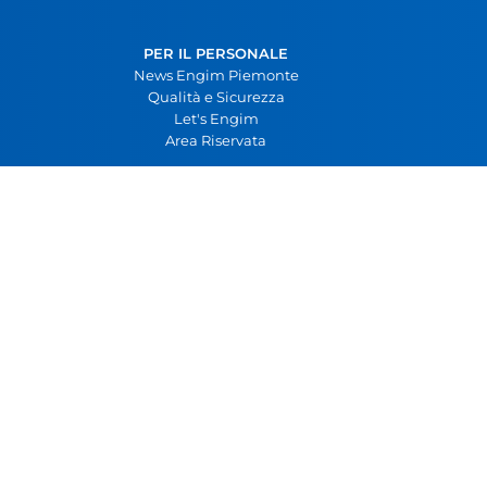
PER IL PERSONALE
News Engim Piemonte
Qualità e Sicurezza
Let's Engim
Area Riservata
050706
info.sanluca@engim.it