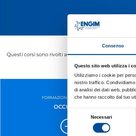
Consenso
Questi corsi sono rivolti a giovani ed adulti e sono fin
Questo sito web utilizza i c
Utilizziamo i cookie per perso
nostro traffico. Condividiamo 
di analisi dei dati web, pubbl
che hanno raccolto dal tuo uti
FORMAZIONE PER ADULTI
OCCUPATI
Selezione
Necessari
del
consenso